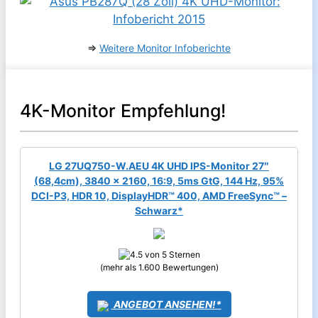
⇒
Weitere Monitor Infoberichte
4K-Monitor Empfehlung!
LG 27UQ750-W.AEU 4K UHD IPS-Monitor 27″
(68,4cm), 3840 x 2160, 16:9, 5ms GtG, 144 Hz, 95%
DCI-P3, HDR 10, DisplayHDR™ 400, AMD FreeSync™ –
Schwarz*
(mehr als 1.600 Bewertungen)
ANGEBOT ANSEHEN!*