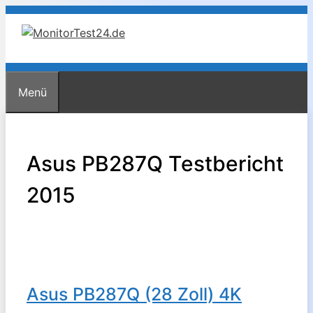
Zum
Inhalt
springen
Menü
Asus PB287Q Testbericht
2015
Asus PB287Q (28 Zoll) 4K