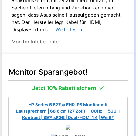
Reaktionszeiten auf 28 Zoll. Lieferumfang In
Sachen Lieferumfang und Zubehör kann man
sagen, dass Asus seine Hausaufgaben gemacht
hat. Der Hersteller legt Kabel für HDMI,
DisplayPort und …
Weiterlesen
Kategorien
Monitor Infoberichte
Monitor Sparangebot!
Jetzt 10% Rabatt sichern!
HP Series 5 527sa FHD IPS Monitor mit
Lautsprechern | 68,6 cm (27 Zoll) | 100Hz | 1500:1
Kontrast | 99% sRGB | Dual-HDMI 1.4 | Weiß*