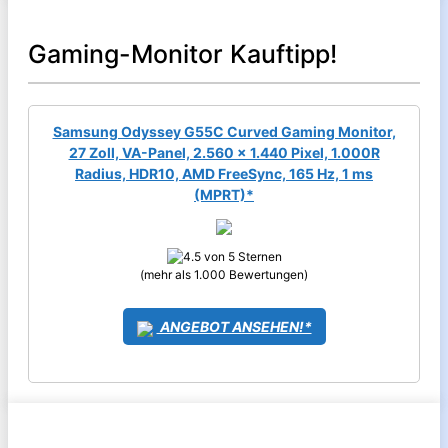
Gaming-Monitor Kauftipp!
Samsung Odyssey G55C Curved Gaming Monitor,
27 Zoll, VA-Panel, 2.560 x 1.440 Pixel, 1.000R
Radius, HDR10, AMD FreeSync, 165 Hz, 1 ms
(MPRT)*
(mehr als 1.000 Bewertungen)
ANGEBOT ANSEHEN!*