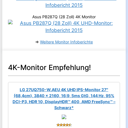
Asus PB287Q (28 Zoll) 4K Monitor
⇒
Weitere Monitor Infoberichte
4K-Monitor Empfehlung!
LG 27UQ750-W.AEU 4K UHD IPS-Monitor 27″
(68,4cm), 3840 x 2160, 16:9, 5ms GtG, 144 Hz, 95%
DCI-P3, HDR 10, DisplayHDR™ 400, AMD FreeSync™ –
Schwarz*