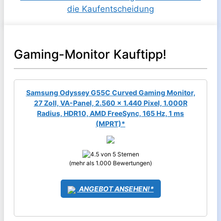
Gaming-Monitor Kauftipp!
Samsung Odyssey G55C Curved Gaming Monitor,
27 Zoll, VA-Panel, 2.560 x 1.440 Pixel, 1.000R
Radius, HDR10, AMD FreeSync, 165 Hz, 1 ms
(MPRT)*
(mehr als 1.000 Bewertungen)
ANGEBOT ANSEHEN!*