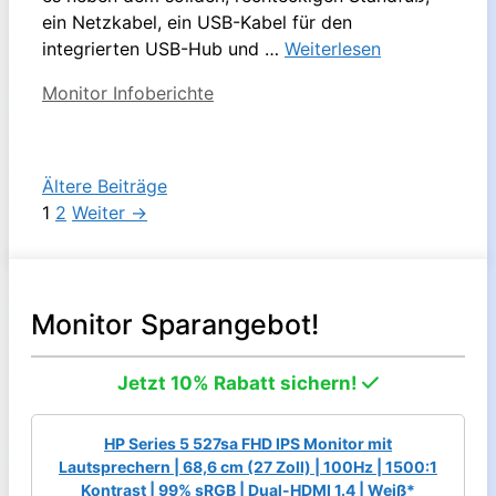
ein Netzkabel, ein USB-Kabel für den
integrierten USB-Hub und …
Weiterlesen
Kategorien
Monitor Infoberichte
Ältere Beiträge
Seite
Seite
1
2
Weiter
→
Monitor Sparangebot!
Jetzt 10% Rabatt sichern!
HP Series 5 527sa FHD IPS Monitor mit
Lautsprechern | 68,6 cm (27 Zoll) | 100Hz | 1500:1
Kontrast | 99% sRGB | Dual-HDMI 1.4 | Weiß*