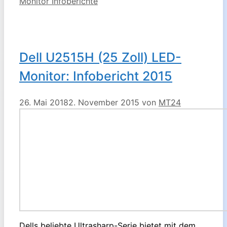
Kategorien
Monitor Infoberichte
Dell U2515H (25 Zoll) LED-
Monitor: Infobericht 2015
26. Mai 2018
2. November 2015
von
MT24
Dells beliebte Ultrasharp-Serie bietet mit dem