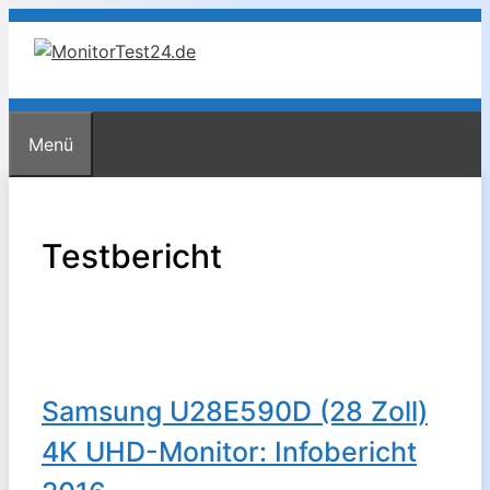
Zum
Inhalt
springen
Menü
Testbericht
Samsung U28E590D (28 Zoll)
4K UHD-Monitor: Infobericht