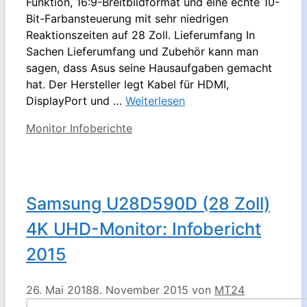
Funktion, 16:9-Breitbildformat und eine echte 10-
Bit-Farbansteuerung mit sehr niedrigen
Reaktionszeiten auf 28 Zoll. Lieferumfang In
Sachen Lieferumfang und Zubehör kann man
sagen, dass Asus seine Hausaufgaben gemacht
hat. Der Hersteller legt Kabel für HDMI,
DisplayPort und …
Weiterlesen
Kategorien
Monitor Infoberichte
Samsung U28D590D (28 Zoll)
4K UHD-Monitor: Infobericht
2015
26. Mai 2018
8. November 2015
von
MT24