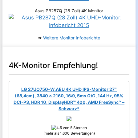
Asus PB287Q (28 Zoll) 4K Monitor
⇒
Weitere Monitor Infoberichte
4K-Monitor Empfehlung!
LG 27UQ750-W.AEU 4K UHD IPS-Monitor 27″
(68,4cm), 3840 x 2160, 16:9, 5ms GtG, 144 Hz, 95%
DCI-P3, HDR 10, DisplayHDR™ 400, AMD FreeSync™ –
Schwarz*
(mehr als 1.600 Bewertungen)