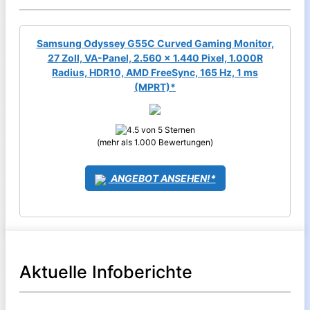
Samsung Odyssey G55C Curved Gaming Monitor,
27 Zoll, VA-Panel, 2.560 x 1.440 Pixel, 1.000R
Radius, HDR10, AMD FreeSync, 165 Hz, 1 ms
(MPRT)*
(mehr als 1.000 Bewertungen)
ANGEBOT ANSEHEN!*
Aktuelle Infoberichte