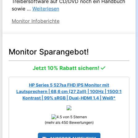
Treibersoftware auf CD/DVD noch ein Handbuch
sowie …
Weiterlesen
Kategorien
Monitor Infoberichte
Monitor Sparangebot!
Jetzt 10% Rabatt sichern!
HP Series 5 527sa FHD IPS Monitor mit
Lautsprechern | 68,6 cm (27 Zoll) | 100Hz | 1500:1
Kontrast | 99% sRGB | Dual-HDMI 1.4 | Weiß*
(mehr als 450 Bewertungen)