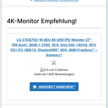
4K-Monitor Empfehlung!
LG 27UQ750-W.AEU 4K UHD IPS-Monitor 27″
(68,4cm), 3840 x 2160, 16:9, 5ms GtG, 144 Hz, 95%
DCI-P3, HDR 10, DisplayHDR™ 400, AMD FreeSync™ –
Schwarz*
(mehr als 1.600 Bewertungen)
ANGEBOT ANSEHEN!*