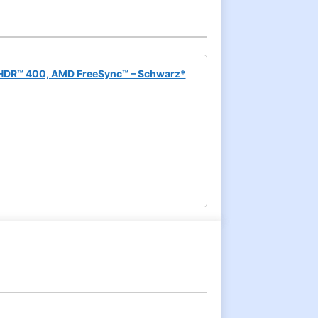
yHDR™ 400, AMD FreeSync™ – Schwarz*