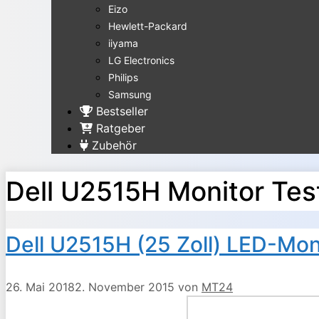
Eizo
Hewlett-Packard
iiyama
LG Electronics
Philips
Samsung
Bestseller
Ratgeber
Zubehör
Dell U2515H Monitor Tes
Dell U2515H (25 Zoll) LED-Moni
26. Mai 2018
2. November 2015
von
MT24