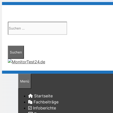
Zum
Inhalt
Suchen
springen
nach:
Menü
Startseite
Fachbeiträge
Infoberichte