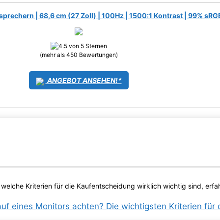
sprechern | 68,6 cm (27 Zoll) | 100Hz | 1500:1 Kontrast | 99% sRG
(mehr als 450 Bewertungen)
ANGEBOT ANSEHEN!*
welche Kriterien für die Kaufentscheidung wirklich wichtig sind, erfa