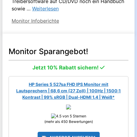
Treibersoftware auf CD/DVD noch ein Handbuch
sowie …
Weiterlesen
Kategorien
Monitor Infoberichte
Monitor Sparangebot!
Jetzt 10% Rabatt sichern!
HP Series 5 527sa FHD IPS Monitor mit
Lautsprechern | 68,6 cm (27 Zoll) | 100Hz | 1500:1
Kontrast | 99% sRGB | Dual-HDMI 1.4 | Weiß*
(mehr als 450 Bewertungen)