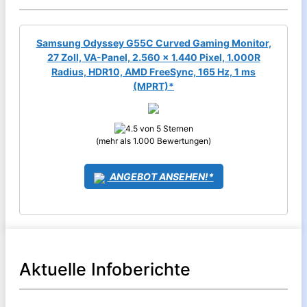
Samsung Odyssey G55C Curved Gaming Monitor,
27 Zoll, VA-Panel, 2.560 x 1.440 Pixel, 1.000R
Radius, HDR10, AMD FreeSync, 165 Hz, 1 ms
(MPRT)*
(mehr als 1.000 Bewertungen)
ANGEBOT ANSEHEN!*
Aktuelle Infoberichte