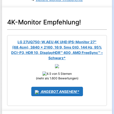
4K-Monitor Empfehlung!
LG 27UQ750-W.AEU 4K UHD IPS-Monitor 27″
(68,4cm), 3840 x 2160, 16:9, 5ms GtG, 144 Hz, 95%
DCI-P3, HDR 10, DisplayHDR™ 400, AMD FreeSync™ –
Schwarz*
(mehr als 1.600 Bewertungen)
ANGEBOT ANSEHEN!*