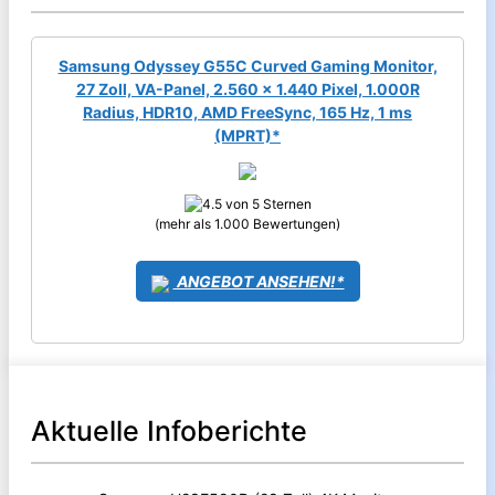
Samsung Odyssey G55C Curved Gaming Monitor,
27 Zoll, VA-Panel, 2.560 x 1.440 Pixel, 1.000R
Radius, HDR10, AMD FreeSync, 165 Hz, 1 ms
(MPRT)*
(mehr als 1.000 Bewertungen)
ANGEBOT ANSEHEN!*
Aktuelle Infoberichte