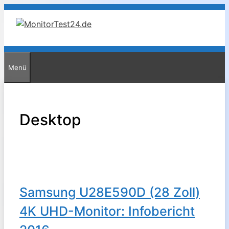
Zum
Inhalt
springen
Menü
Desktop
Samsung U28E590D (28 Zoll)
4K UHD-Monitor: Infobericht