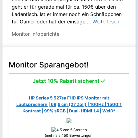
geht er für gerade mal für ca. 150€ über den
Ladentisch. Ist er immer noch ein Schnäppchen
für Gamer oder hat der einstige …
Weiterlesen
Kategorien
Monitor Infoberichte
Monitor Sparangebot!
Jetzt 10% Rabatt sichern!
HP Series 5 527sa FHD IPS Monitor mit
Lautsprechern | 68,6 cm (27 Zoll) | 100Hz | 1500:1
Kontrast | 99% sRGB | Dual-HDMI 1.4 | Weiß*
(mehr als 450 Bewertungen)