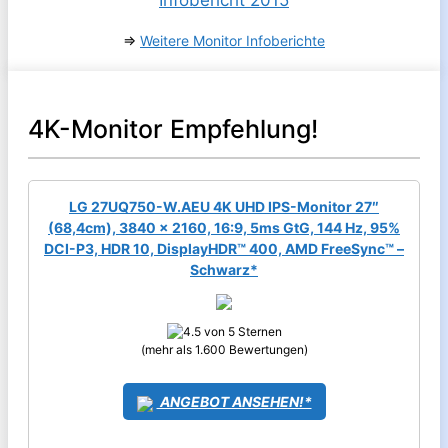
⇒
Weitere Monitor Infoberichte
4K-Monitor Empfehlung!
LG 27UQ750-W.AEU 4K UHD IPS-Monitor 27″
(68,4cm), 3840 x 2160, 16:9, 5ms GtG, 144 Hz, 95%
DCI-P3, HDR 10, DisplayHDR™ 400, AMD FreeSync™ –
Schwarz*
(mehr als 1.600 Bewertungen)
ANGEBOT ANSEHEN!*