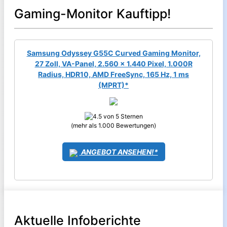
Gaming-Monitor Kauftipp!
Samsung Odyssey G55C Curved Gaming Monitor,
27 Zoll, VA-Panel, 2.560 x 1.440 Pixel, 1.000R
Radius, HDR10, AMD FreeSync, 165 Hz, 1 ms
(MPRT)*
(mehr als 1.000 Bewertungen)
ANGEBOT ANSEHEN!*
Aktuelle Infoberichte