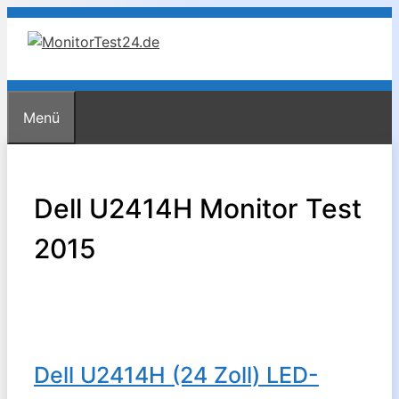
Zum
Inhalt
springen
Menü
Dell U2414H Monitor Test
2015
Dell U2414H (24 Zoll) LED-