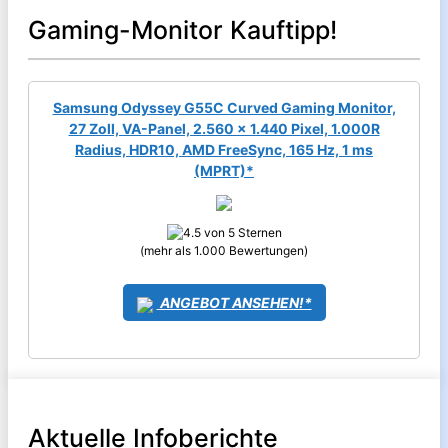
Gaming-Monitor Kauftipp!
Samsung Odyssey G55C Curved Gaming Monitor,
27 Zoll, VA-Panel, 2.560 x 1.440 Pixel, 1.000R
Radius, HDR10, AMD FreeSync, 165 Hz, 1 ms
(MPRT)*
(mehr als 1.000 Bewertungen)
ANGEBOT ANSEHEN!*
Aktuelle Infoberichte