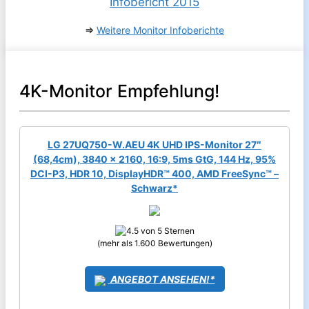
⇒
Weitere Monitor Infoberichte
4K-Monitor Empfehlung!
LG 27UQ750-W.AEU 4K UHD IPS-Monitor 27″
(68,4cm), 3840 x 2160, 16:9, 5ms GtG, 144 Hz, 95%
DCI-P3, HDR 10, DisplayHDR™ 400, AMD FreeSync™ –
Schwarz*
(mehr als 1.600 Bewertungen)
ANGEBOT ANSEHEN!*