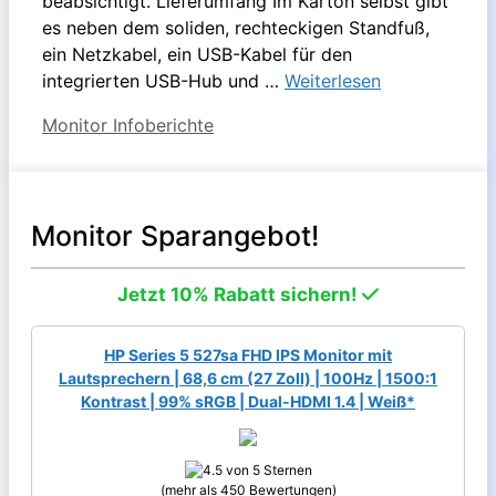
beabsichtigt. Lieferumfang Im Karton selbst gibt
es neben dem soliden, rechteckigen Standfuß,
ein Netzkabel, ein USB-Kabel für den
integrierten USB-Hub und …
Weiterlesen
Kategorien
Monitor Infoberichte
Monitor Sparangebot!
Jetzt 10% Rabatt sichern!
HP Series 5 527sa FHD IPS Monitor mit
Lautsprechern | 68,6 cm (27 Zoll) | 100Hz | 1500:1
Kontrast | 99% sRGB | Dual-HDMI 1.4 | Weiß*
(mehr als 450 Bewertungen)